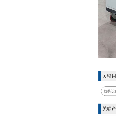
关键
拉挤设
关联