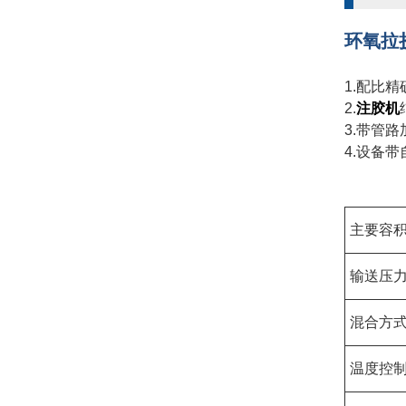
环氧拉
1.配比
2.
注胶机
3.带管路
4.设备
主要容
输送压
混合方
温度控