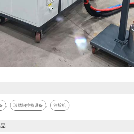
词
备
,
玻璃钢拉挤设备
,
注胶机
产品