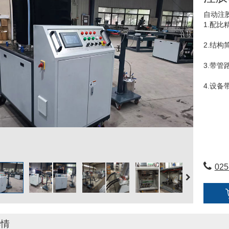
自动注
1.配比
2.结
3.带管
4.设备
025
详情