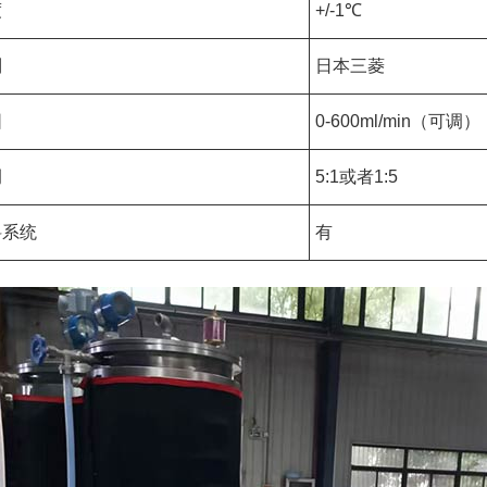
度
+/-1℃
制
日本三菱
围
0-600ml/min（可调）
例
5:1或者1:5
料系统
有