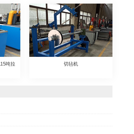
15吨拉
切毡机