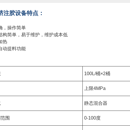
挤注胶设备特点：
精确，操作简单
结构简单，易于维护，维护成本低
加热
带自动提料功能
积
100L/桶×2桶
力
上限4MPa
式
静态混合器
制范围
0-100度