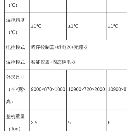
（℃）
温控精度
±1℃
±1℃
±1℃
（℃）
电控模式
程序控制器+继电器+变频器
温控模式
智能仪表+固态继电器
外形尺寸
（长×宽×
9000×870×1800
10900×720×2000
10900×87
高）
整机重量
3.5
5
6
（Ton）