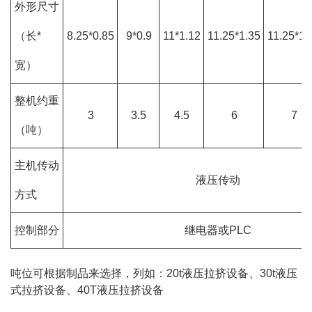
外形尺寸
（长*
8.25*0.85
9*0.9
11*1.12
11.25*1.35
11.25*1.
宽）
整机约重
3
3.5
4.5
6
7
（吨）
主机传动
液压传动
方式
控制部分
继电器或PLC
吨位可根据制品来选择，列如：20t液压拉挤设备、30t液压
式拉挤设备、40T液压拉挤设备