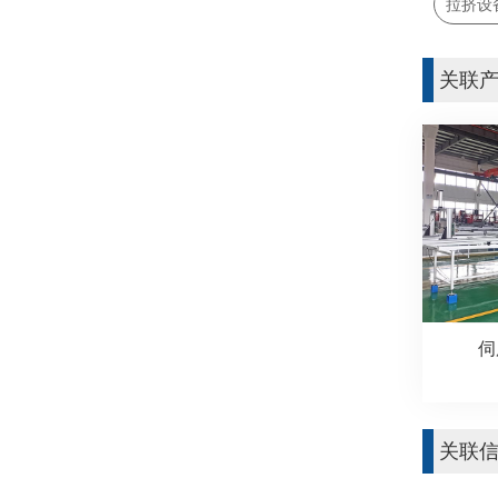
拉挤设
关联
伺
关联