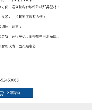
换方便，适宜拉各种玻纤和碳纤异型材；
、夹紧力、拉挤速度调整方便；
级调压、调速；
线导轨，运行平稳，附带集中润滑系统；
式智能仪表、固态继电器
动方式液压传动
PLC控制
-52453063
立即咨询