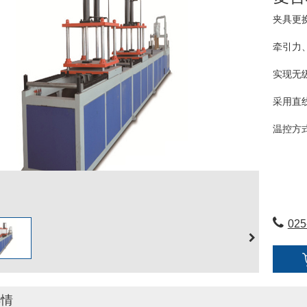
夹具更
牵引力
实现无
采用直
温控方
主机传
继电器或
025
详情