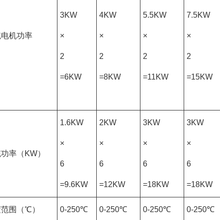
3KW
4KW
5.5KW
7.5KW
统电机功率
×
×
×
×
2
2
2
2
=6KW
=8KW
=11KW
=15KW
1.6KW
2KW
3KW
3KW
×
×
×
×
功率（KW）
6
6
6
6
=9.6KW
=12KW
=18KW
=18KW
度范围（℃）
0-250℃
0-250℃
0-250℃
0-250℃