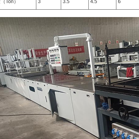
（Ton）
3
3.5
4.5
6