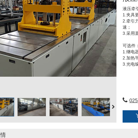
液压牵
1.夹
2.牵
速；
3.采
可选件
1.继电
2.加热
3.光电
4.上夹
025
详情