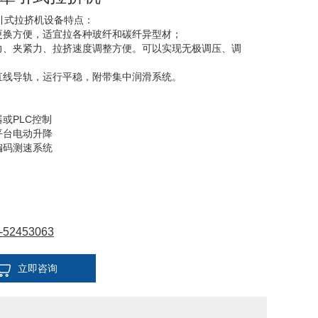
引式拉挤机设备特点：
具更换方便，适宜拉各种玻纤和碳纤异型材；
引力、夹紧力、拉挤速度调整方便。可以实现无极调压、调
用直线导轨，运行平稳，附带集中润滑系统。
：
器或PLC控制
平台电动升降
编码测速系统
持或下夹持
-52453063
立即咨询